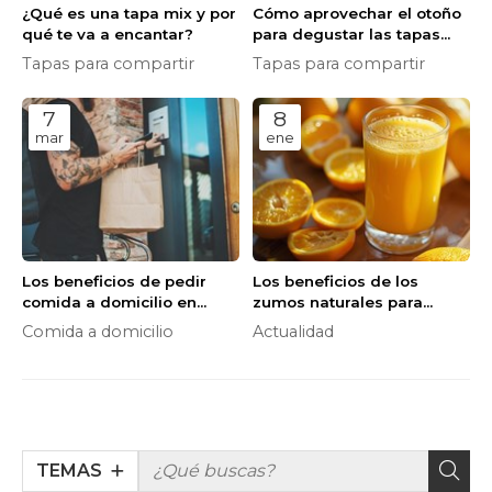
¿Qué es una tapa mix y por
Cómo aprovechar el otoño
qué te va a encantar?
para degustar las tapas
más sabrosas y originales
Tapas para compartir
Tapas para compartir
de Zapping
7
8
mar
ene
Los beneficios de pedir
Los beneficios de los
comida a domicilio en
zumos naturales para
primavera: ahorra tiempo,
reforzar el sistema
Comida a domicilio
Actualidad
dinero y calorías
inmunológico y prevenir
los resfriados
TEMAS