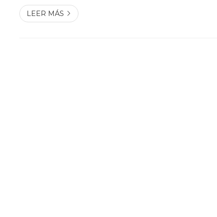
cuando quieras, ¡pero hacerlo en...
LEER MÁS