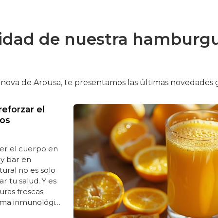
lidad de nuestra hamburgu
nova de Arousa, te presentamos las últimas novedades g
eforzar el
dos
cer el cuerpo en
y bar en
ural no es solo
r tu salud. Y es
uras frescas
tema inmunológico
mos a pedirlos