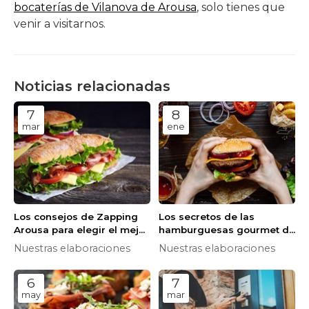
bocaterías de Vilanova de Arousa
, solo tienes que
venir a visitarnos.
Noticias relacionadas
7
8
mar
ene
Los consejos de Zapping
Los secretos de las
Arousa para elegir el mejor
hamburguesas gourmet de
bocadillo para cada
Zapping Arousa:
Nuestras elaboraciones
Nuestras elaboraciones
ocasión: frío, caliente,
ingredientes, elaboración y
dulce, salado…
variedades
6
7
may
mar